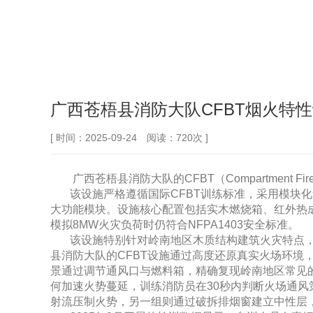
广西苍梧县消防大队CFBT烟火特
[ 时间：2025-09-24 阅读：720次 ]
广西苍梧县消防大队的CFBT（Compartment F
该设施严格遵循国际CFBT训练标准，采用模块
大功能模块。设施核心配置包括实木燃烧箱、红外热
模拟8MW火灾负荷时仍符合NFPA1403安全标准。
该设施特别针对岭南地区木质结构建筑火灾特点
县消防大队的CFBT设施通过高度还原真实火场环
景通过调节通风口与燃料箱，精确复现岭南地区常见
何加速火势蔓延，训练消防员在30秒内判断火场通
射流压制火势，另一组则通过破拆排烟窗建立中性层，