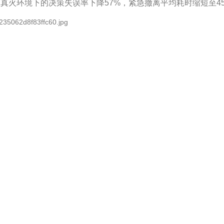
真烟真火环境下的决策失误率下降57%，紧急撤离平均耗时缩短至