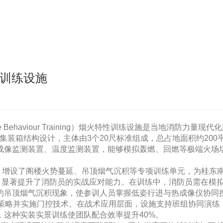
性训练设施
ire Behaviour Training）烟火特性训练设施是当地消防力量
化集装箱结构设计，主体由3个20尺标准组成，总占地面积约20
成像监测装置、温度监测装置，能够模拟轰燃、回燃等极端火场
，增设了阁楼火势蔓延、吊顶烟气沉积等专项训练单元，为桂东南
境，显著提升了消防员的实战应对能力。在训练中，消防员需在模
的吊顶烟气沉积现象，使参训人员掌握低姿行进与热成像仪协同
风策略并实施门控技术。在战术应用层面，设施支持班组协同演练
这种实装实景训练使团队配合效率提升40%。